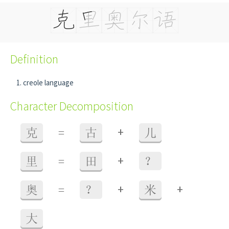
Definition
creole language
Character Decomposition
+
克
=
古
儿
+
里
=
田
？
+
+
奥
=
？
米
大