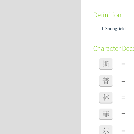
Definition
Springfield
Character De
斯
=
普
=
林
=
菲
=
尔
=