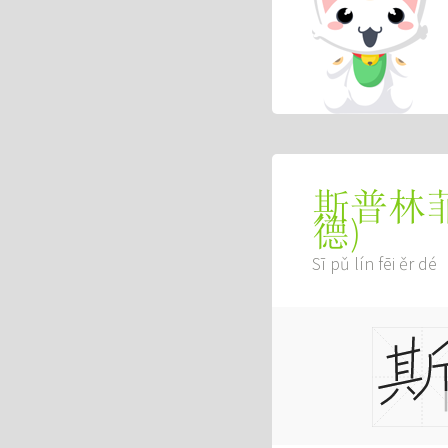
斯普林
德
)
Sī pǔ lín fēi ěr dé