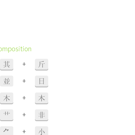
composition
+
其
斤
+
並
日
+
木
木
+
艹
非
+
⺈
小