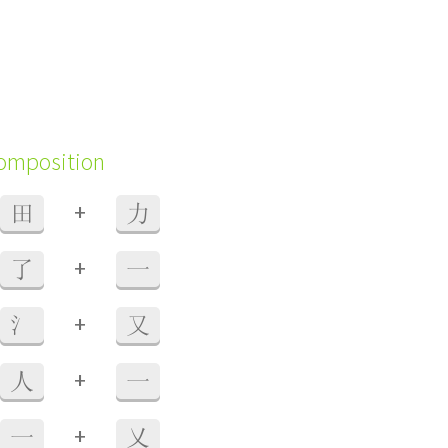
composition
+
田
力
+
了
一
+
氵
又
+
人
一
+
一
乂