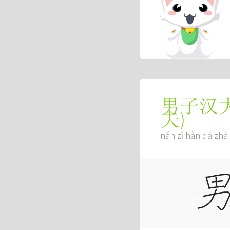
男子汉
夫
)
nán zǐ hàn dà zhà