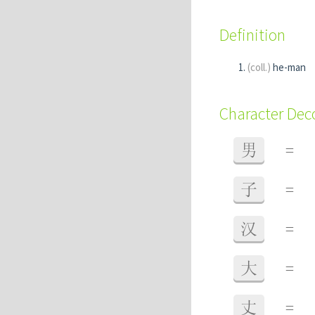
Definition
(coll.)
he-man
Character De
男
=
子
=
汉
=
大
=
丈
=