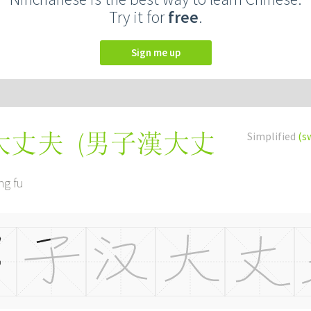
Try it for
free
.
Sign me up
(
男子漢大丈
Simplified
(s
大丈夫
ng fu