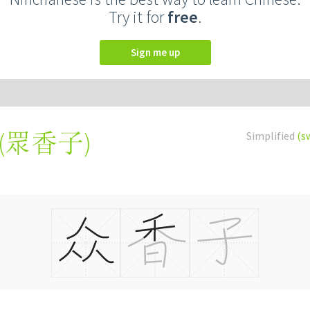
Try it for
free
.
Sign me up
(
眾香子
)
Simplified
(s