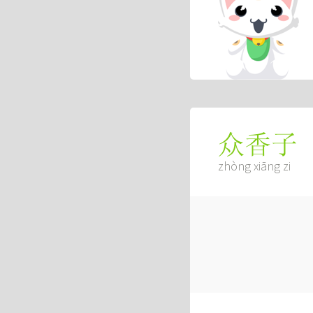
众香子
zhòng xiāng zi