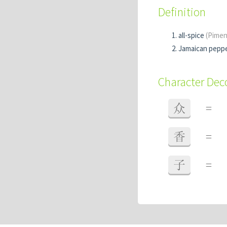
Definition
all-spice
(Pimen
Jamaican pepp
Character De
众
=
香
=
子
=