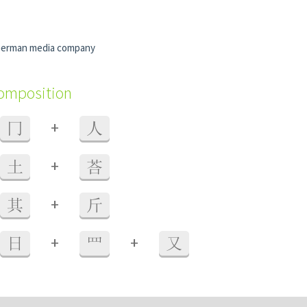
German media company
composition
+
冂
人
+
土
荅
+
其
斤
+
+
日
罒
又