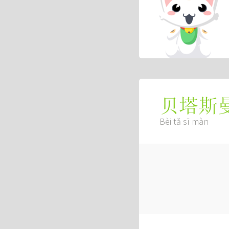
贝塔斯
Bèi tǎ sī màn