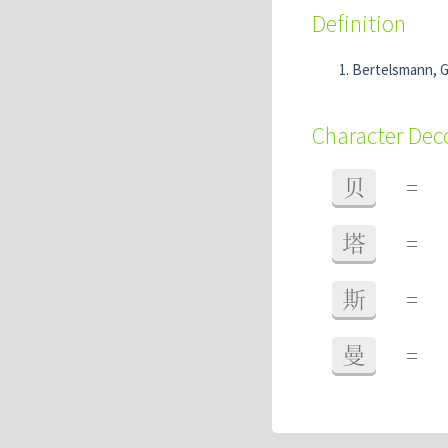
Definition
Bertelsmann, 
Character De
贝
=
塔
=
斯
=
曼
=