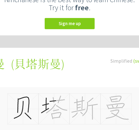
Try it for
free
.
Sign me up
(
貝塔斯曼
)
Simplified
(s
曼