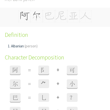
Definition
Albanian
(person)
Character Decomposition
+
阿
=
阝
可
+
尔
=
⺈
小
+
巴
=
乚
？