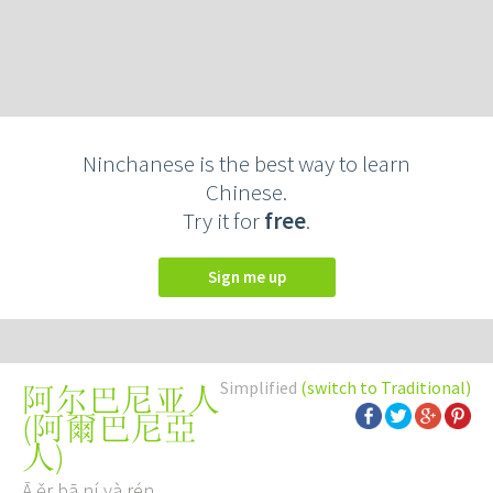
Ninchanese is the best way to learn
Chinese.
Try it for
free
.
Sign me up
Simplified
(switch to Traditional)
阿尔巴尼亚人
(
阿爾巴尼亞
人
)
Ā ěr bā ní yà rén