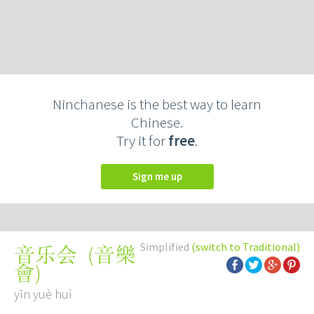
Ninchanese is the best way to learn
Chinese.
Try it for
free
.
Sign me up
Simplified
(switch to Traditional)
(
音樂
音乐会
會
)
yīn yuè huì