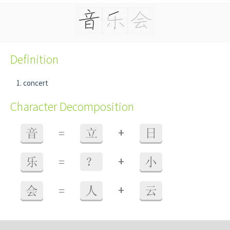
Definition
concert
Character Decomposition
+
音
=
立
日
+
乐
=
？
小
+
会
=
人
云