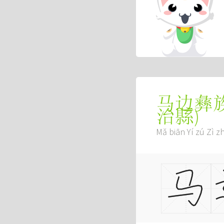
马边彝
治縣
)
Mǎ biān Yí zú Zì zh