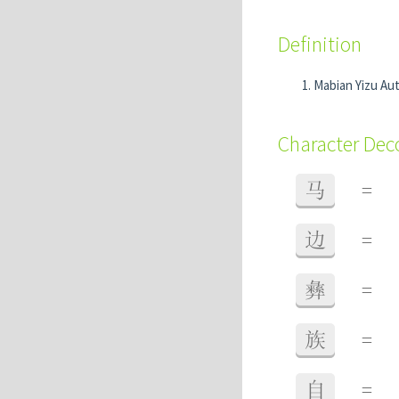
Definition
Mabian Yizu A
Character De
马
=
边
=
彝
=
族
=
自
=