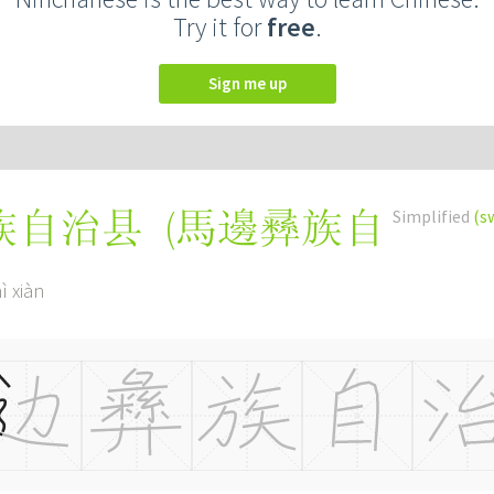
Try it for
free
.
Sign me up
(
馬邊彞族自
Simplified
(s
族自治县
ì xiàn