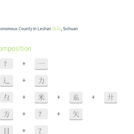
utonomous County in Leshan
乐山
, Sichuan
composition
+
？
一
+
辶
力
+
+
+
彑
米
糸
廾
+
+
方
？
矢
+
目
？