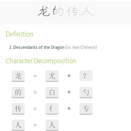
Definition
Descendants of the Dragon
(i.e. Han Chinese)
Character Decomposition
+
龙
=
尤
？
+
的
=
白
勺
+
传
=
亻
专
人
=
人