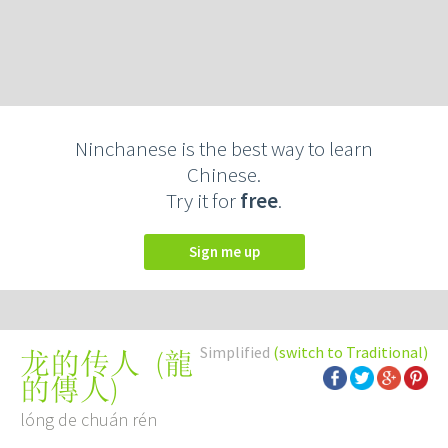
Ninchanese is the best way to learn
Chinese.
Try it for
free
.
Sign me up
Simplified
(switch to Traditional)
(
龍
龙的传人
的傳人
)
lóng de chuán rén