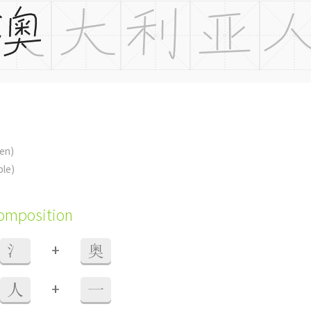
zen)
ple)
composition
+
氵
奥
+
人
一