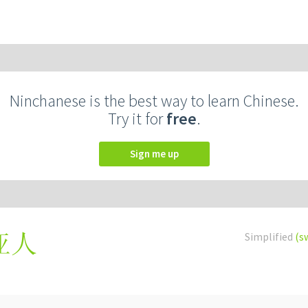
Ninchanese is the best way to learn Chinese.
Try it for
free
.
Sign me up
Simplified
(s
亚人