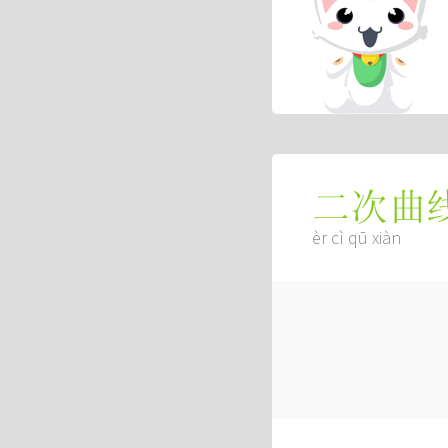
二次曲
èr cì qū xiàn