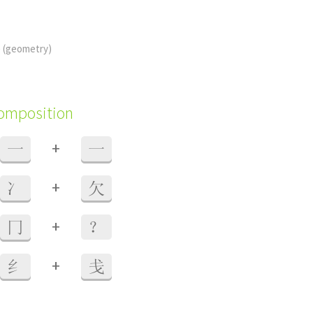
e
(geometry)
composition
+
一
一
+
冫
欠
+
冂
？
+
纟
戋