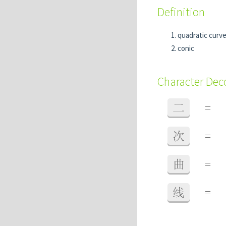
Definition
quadratic curv
conic
Character De
二
=
次
=
曲
=
线
=