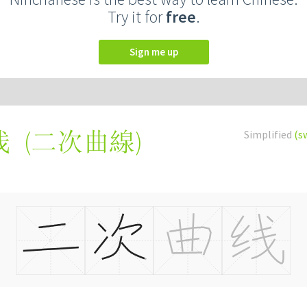
Try it for
free
.
Sign me up
(
二次曲線
)
Simplified
(s
线