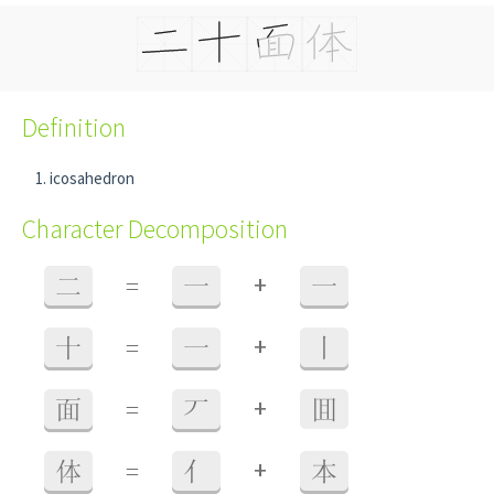
Definition
icosahedron
Character Decomposition
+
二
=
一
一
+
十
=
一
丨
+
面
=
丆
囬
+
体
=
亻
本