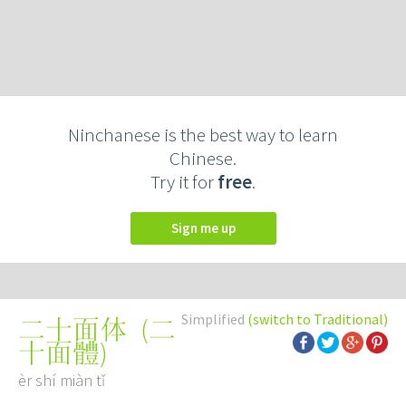
Ninchanese is the best way to learn
Chinese.
Try it for
free
.
Sign me up
Simplified
(switch to Traditional)
(
二
二十面体
十面體
)
èr shí miàn tǐ