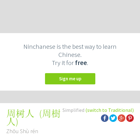
Ninchanese is the best way to learn
Chinese.
Try it for
free
.
Sign me up
Simplified
(switch to Traditional)
(
周樹
周树人
人
)
Zhōu Shù rén