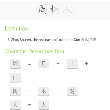
Definition
Zhou Shuren, the real name of author Lu Xun 魯迅|鲁迅
Character Decomposition
+
+
周
=
⺆
土
口
+
树
=
木
对
人
=
人