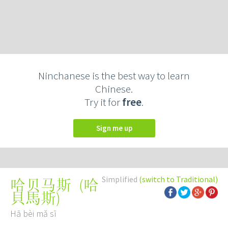
Ninchanese is the best way to learn
Chinese.
Try it for
free
.
Sign me up
Simplified
(switch to Traditional)
(
哈
哈贝马斯
貝馬斯
)
Hā bèi mǎ sī