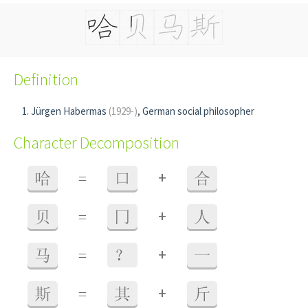
Definition
Jürgen Habermas
(1929-)
, German social philosopher
Character Decomposition
+
哈
=
口
合
+
贝
=
冂
人
+
马
=
？
一
+
斯
=
其
斤