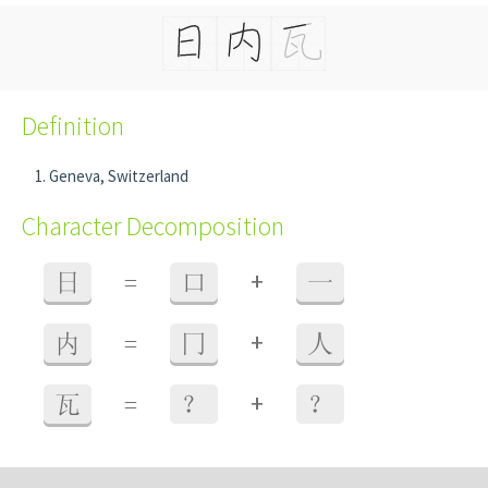
Definition
Geneva, Switzerland
Character Decomposition
+
日
=
口
一
+
内
=
冂
人
+
瓦
=
？
？