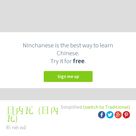
Ninchanese is the best way to learn
Chinese.
Try it for
free
.
Sign me up
Simplified
(switch to Traditional)
(
日內
日内瓦
瓦
)
Rì nèi wǎ