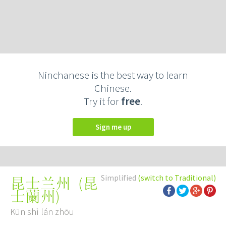
Ninchanese is the best way to learn
Chinese.
Try it for
free
.
Sign me up
Simplified
(switch to Traditional)
(
昆
昆士兰州
士蘭州
)
Kūn shì lán zhōu