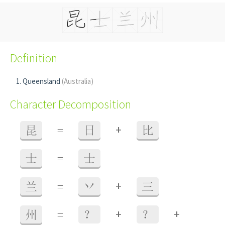
Definition
Queensland
(Australia)
Character Decomposition
+
昆
=
日
比
士
=
士
+
兰
=
丷
三
+
+
州
=
？
？