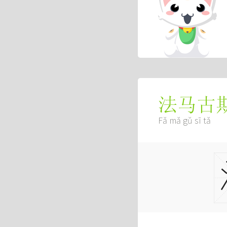
法马古
Fǎ mǎ gǔ sī tǎ