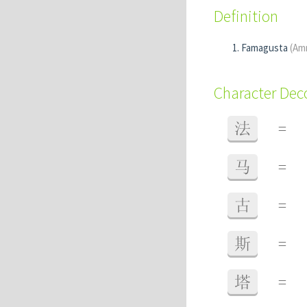
Definition
Famagusta
(Am
Character De
法
=
马
=
古
=
斯
=
塔
=