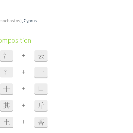
mochostos)
, Cyprus
composition
+
氵
去
+
？
一
+
十
口
+
其
斤
+
土
荅