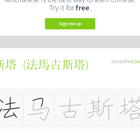
Try it for
free
.
Sign me up
(
法馬古斯塔
)
Simplified
(s
斯塔