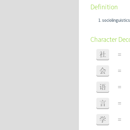
Definition
sociolinguistics
Character De
社
=
会
=
语
=
言
=
学
=