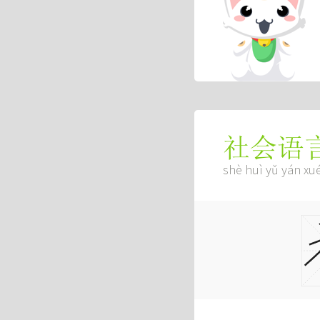
社会语
shè huì yǔ yán xu