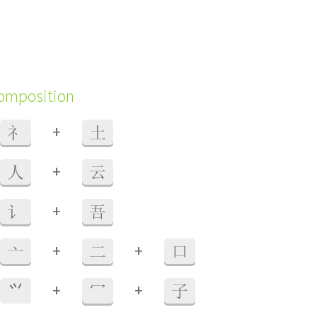
composition
+
礻
土
+
人
云
+
讠
吾
+
+
亠
二
口
+
+
⺍
冖
子