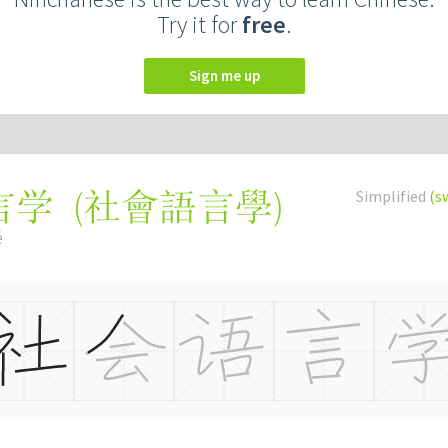
Try it for
free
.
Sign me up
(
社會語言學
)
Simplified
(s
言学
é