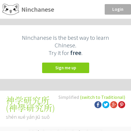
Ninchanese
Login
Ninchanese is the best way to learn
Chinese.
Try it for
free
.
Sign me up
Simplified
(switch to Traditional)
神学研究所
(
神學研究所
)
shén xué yán jiū suǒ