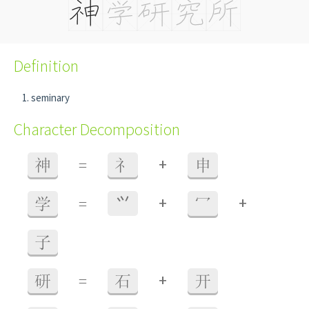
Definition
seminary
Character Decomposition
+
神
=
礻
申
+
+
学
=
⺍
冖
子
+
研
=
石
开