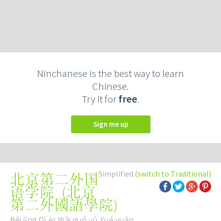
Ninchanese is the best way to learn
Chinese.
Try it for
free
.
Sign me up
Simplified
(switch to Traditional)
北京第二外国
(
北京
语学院
第二外國語學院
)
Běi jīng Dì èr Wài guó yǔ Xué yuàn