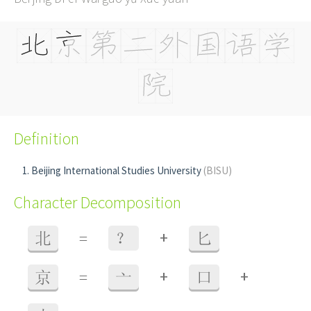
Definition
Beijing International Studies University
(BISU)
Character Decomposition
+
北
=
？
匕
+
+
京
=
亠
口