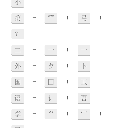
小
+
+
第
=
⺮
弓
？
+
二
=
一
一
+
外
=
夕
卜
+
国
=
囗
玉
+
语
=
讠
吾
+
+
学
=
⺍
冖