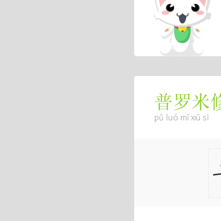
普罗米
pǔ luó mǐ xiū sī