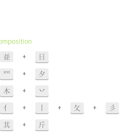
composition
+
並
日
+
罒
夕
+
木
丷
+
+
+
亻
丨
攵
彡
+
其
斤