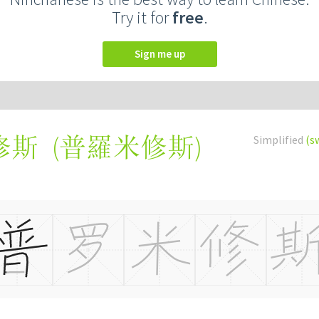
Try it for
free
.
Sign me up
(
普羅米修斯
)
Simplified
(s
修斯