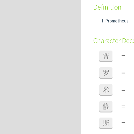
Definition
Prometheus
Character De
普
=
罗
=
米
=
修
=
斯
=